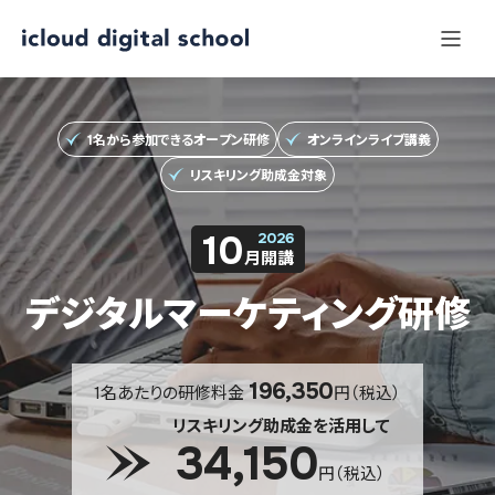
生
産
性
向
上
1名から参加できるオープン研修
オンラインライブ講義
の
リスキリング助成金対象
リ
ス
10
2026
キ
月開講
リ
デジタルマーケティング研修
ン
グ！
D
196,350
1名あたりの研修料金
円（税込）
X・
リスキリング助成金を活用して
デ
34,150
ジ
円（税込）
タ